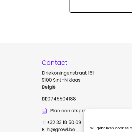
Contact
Driekoningenstraat 161
9100 Sint-Niklaas
België
BE0745504188
Plan een afspraak
T:
+32 33 18 50 09
Wij gebruiken cookies o
E:
hi@growl.be