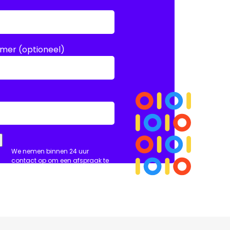
mer (optioneel)
We nemen binnen 24 uur
contact op om een afspraak te
maken.