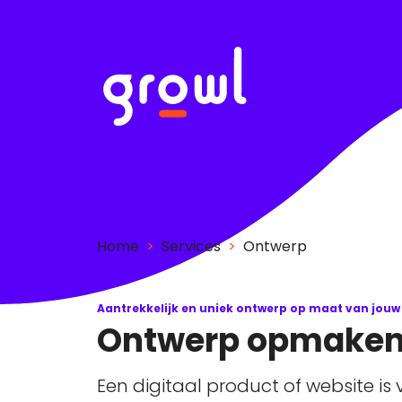
Home
>
Services
>
Ontwerp
Aantrekkelijk en uniek ontwerp op maat van jouw s
Ontwerp opmake
Een digitaal product of website is