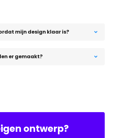
ordat mijn design klaar is?
rden er gemaakt?
igen ontwerp?