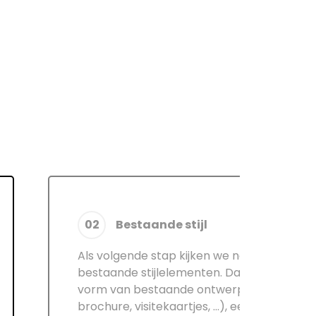
02
Bestaande stijl
Als volgende stap kijken we naar
bestaande stijlelementen. Dat kan in de
vorm van bestaande ontwerpen (bv.
brochure, visitekaartjes, …), een