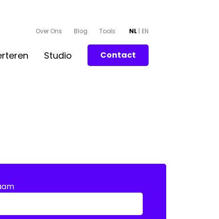
Over Ons
Blog
Tools
NL
EN
rteren
Studio
Contact
aam