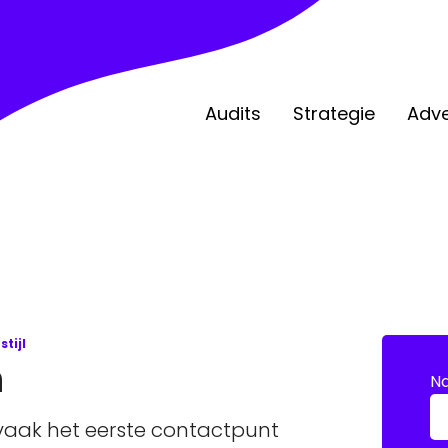
Audits
Strategie
Adve
tijl
n
N
 vaak het eerste contactpunt