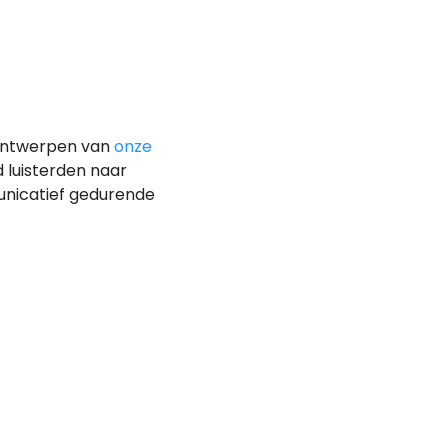
rontwerpen van
onze
d luisterden naar
unicatief gedurende