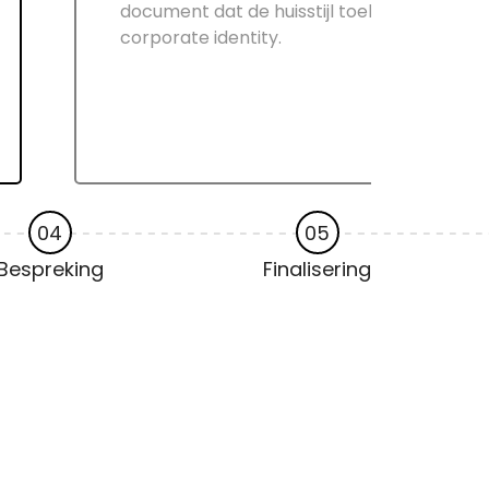
document dat de huisstijl toelicht of een
corporate identity.
04
05
Bespreking
Finalisering