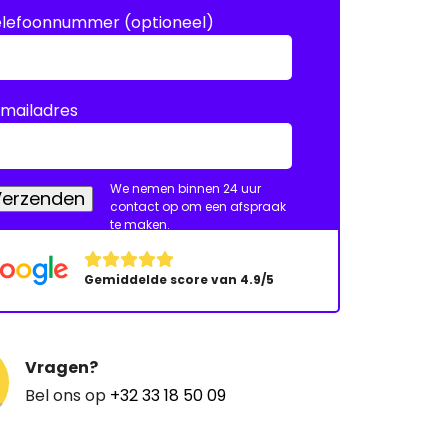
elefoonnummer (optioneel)
mailadres
We nemen binnen 24 uur
Verzenden
contact op om een afspraak
te maken.
Gemiddelde score van 4.9/5
Vragen?
Bel ons op
+32 33 18 50 09