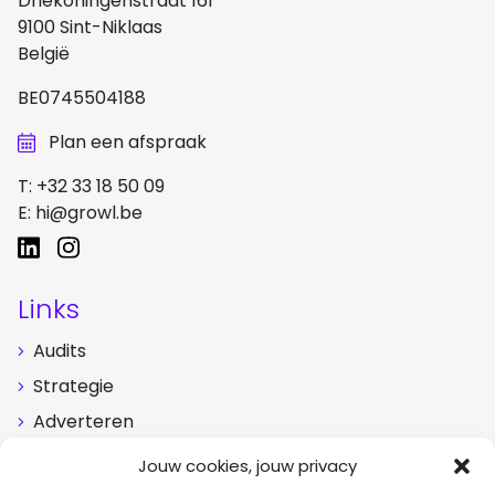
Driekoningenstraat 161
9100 Sint-Niklaas
België
BE0745504188
Plan een afspraak
T:
+32 33 18 50 09
E:
hi@growl.be
Links
Audits
Strategie
Adverteren
Studio
Jouw cookies, jouw privacy
Blog