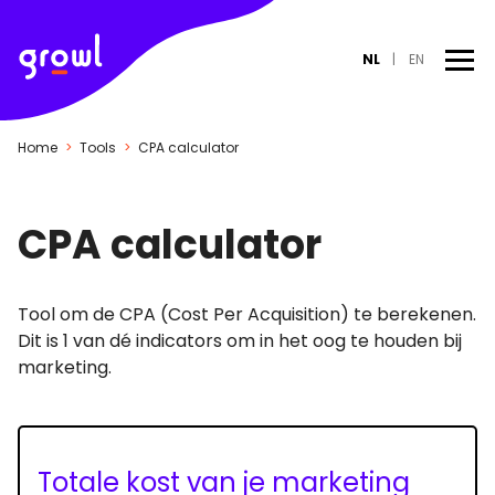
NL
EN
Over Ons
Home
>
Tools
>
CPA calculator
Blog
Tools
CPA calculator
Audits
Strategie
Tool om de CPA (Cost Per Acquisition) te berekenen.
Dit is 1 van dé indicators om in het oog te houden bij
Adverteren
marketing.
Studio
Totale kost van je marketing