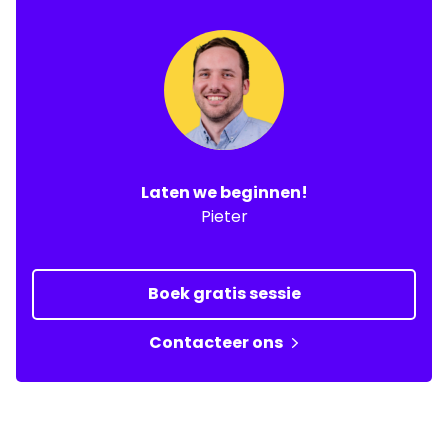
Laten we beginnen!
Pieter
Boek gratis sessie
Contacteer ons