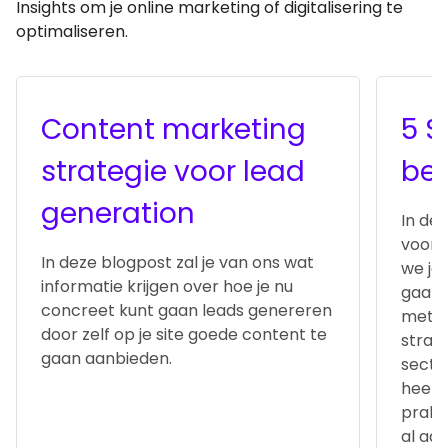
Insights om je online marketing of digitalisering te
optimaliseren.
Content marketing
5 S
strategie voor lead
bed
generation
In de
voor 
In deze blogpost zal je van ons wat
we je 
informatie krijgen over hoe je nu
gaan 
concreet kunt gaan leads genereren
met j
door zelf op je site goede content te
strat
gaan aanbieden.
sector
heel 
prakt
al aan