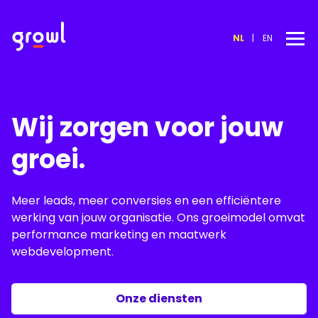
NL
EN
Over Ons
Blog
Wij zorgen voor jouw
Tools
groei.
Audits
Meer leads, meer conversies en een efficiëntere
Strategie
werking van jouw organisatie. Ons groeimodel omvat
Adverteren
performance marketing en maatwerk
webdevelopment.
Studio
Onze diensten