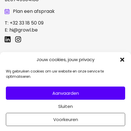
Plan een afspraak
T:
+32 33 18 50 09
E:
hi@growl.be
Links
Jouw cookies, jouw privacy
Audits
Wij gebruiken cookies om uw website en onze service te
Strategie
optimaliseren.
Adverteren
Aanvaarden
Studio
Blog
Sluiten
Tools
Voorkeuren
Contact